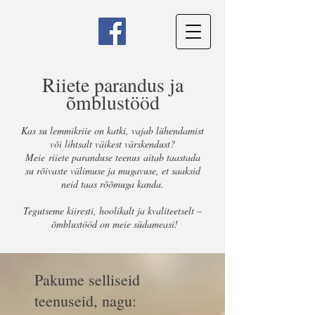
Riiete parandus ja
õmblustööd
Kas su lemmikriie on katki, vajab lühendamist
või lihtsalt väikest värskendust?
Meie riiete paranduse teenus aitab taastada
su rõivaste välimuse ja mugavuse, et saaksid
neid taas rõõmuga kanda.
Tegutseme kiiresti, hoolikalt ja kvaliteetselt –
õmblustööd on meie südameasi!
Pakume selliseid
teenuseid, nagu: