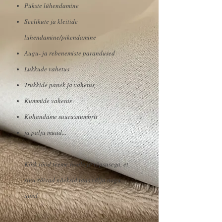
Pükste lühendamine
Seelikute ja kleitide
lühendamine/pikendamine
Augu- ja rebenemiste parandused
Lukkude vahetus
Trukkide panek ja vahetus
Kummide vahetus
Kohandame suurusnumbrit
ja palju muud...
Kõik tööd teeme hoole ja täpsusega, et
sinu rõivad näeksid taas välja nagu
uued.