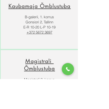
Kaubamaja Õmblustuba
B-galerii, 1. korrus
Gonsiori 2, Tallinn
E-R 10-20 L-P 10-19
+372 5672 3697
Magistrali
Õmblust
uba
Magistrali 0. korrus
Sõpruse pst 201, Tallinn
E-L 10-20, P 10-19
+372 555 388 95