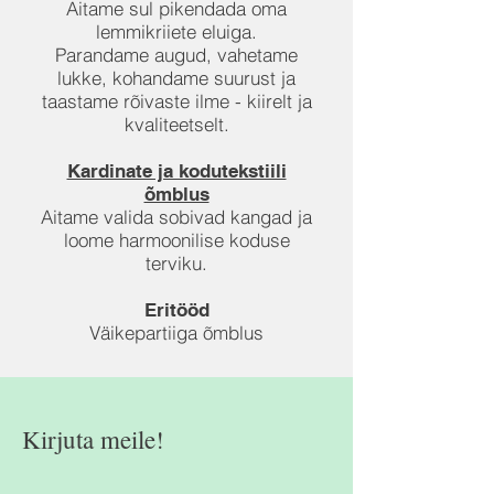
Aitame sul pikendada oma
lemmikriiete eluiga.
Parandame augud, vahetame
lukke, kohandame suurust ja
taastame rõivaste ilme - kiirelt ja
kvaliteetselt.
Kardinate ja kodutekstiili
õmblus
Aitame valida sobivad kangad ja
loome harmoonilise koduse
terviku.
Eritööd
Väikepartiiga õmblus
Kirjuta meile!