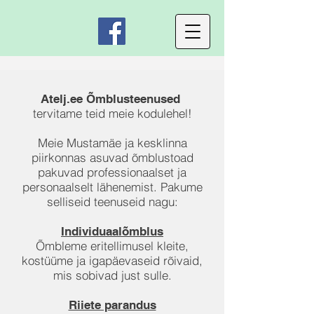
Atelj.ee Õmblusteenused
tervitame teid meie kodulehel!
Meie Mustamäe ja kesklinna
piirkonnas asuvad õmblustoad
pakuvad professionaalset ja
personaalselt lähenemist. Pakume
selliseid teenuseid nagu:
Individuaalõmblus
Õmbleme eritellimusel kleite,
kostüüme ja igapäevaseid rõivaid,
mis sobivad just sulle.
Riiete parandus